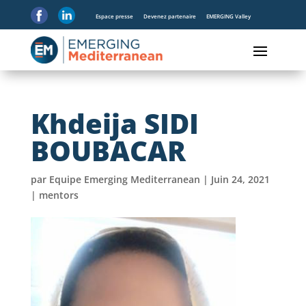
Espace presse
Devenez partenaire
EMERGING Valley
Khdeija SIDI
BOUBACAR
par
Equipe Emerging Mediterranean
|
Juin 24, 2021
|
mentors