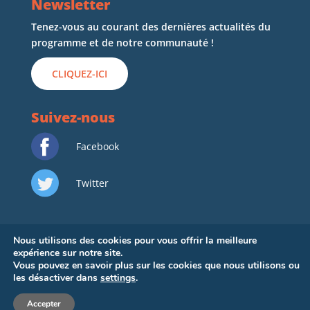
Newsletter
Tenez-vous au courant des dernières actualités du
programme et de notre communauté !
CLIQUEZ-ICI
Suivez-nous
Facebook
Twitter
Nous utilisons des cookies pour vous offrir la meilleure
expérience sur notre site.
Vous pouvez en savoir plus sur les cookies que nous utilisons ou
les désactiver dans
settings
.
Copyright © 2022
Emerging Mediterranean
–
DIGITAL TALK
Mentions Légales
Accepter