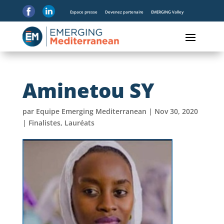
Espace presse
Devenez partenaire
EMERGING Valley
Aminetou SY
par
Equipe Emerging Mediterranean
|
Nov 30, 2020
|
Finalistes
,
Lauréats