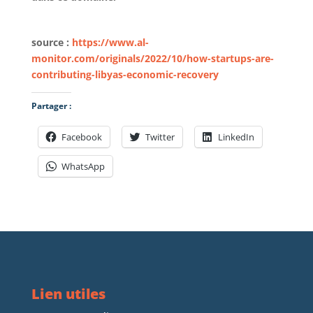
source :
https://www.al-
monitor.com/originals/2022/10/how-startups-are-
contributing-libyas-economic-recovery
Partager :
Facebook
Twitter
LinkedIn
WhatsApp
Lien utiles